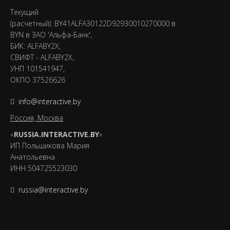
Текущий
(расчетный): BY41ALFA30122D92930010270000 в
BYN в ЗАО 'Альфа-Банк',
БИК: ALFABY2X,
СВИФТ - ALFABY2X,
УНП 101541947,
ОКПО 37526626
info@interactive.by
Россия, Москва
«
RUSSIA.INTERACTIVE.BY
»
ИП Польшикова Мария
Анатольевна
ИНН 504725523030
russia@interactive.by