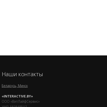
Наши контакты
Беларусь, Минск
«INTERACTIVE.BY»
ООО «ВитЛайфСервис»
УНП 192848517