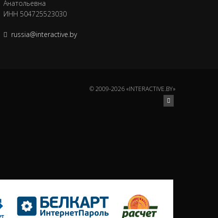
Анатольевна
ИНН 504725523030
russia@interactive.by
© 2009-2026 «INTERACTIVE.BY»