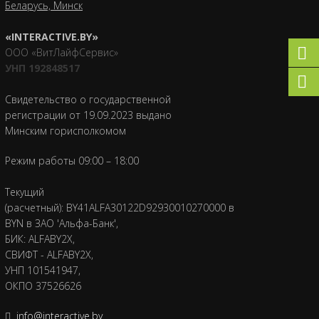
Беларусь, Минск
«INTERACTIVE.BY»
ООО «ВитЛайфСервис»
УНП 192848517
Свидетельство о государственной
регистрации от 19.09.2023 выдано
Минским горисполкомом
Режим работы 09:00 – 18:00
Текущий
(расчетный): BY41ALFA30122D92930010270000 в
BYN в ЗАО 'Альфа-Банк',
БИК: ALFABY2X,
СВИФТ - ALFABY2X,
УНП 101541947,
ОКПО 37526626
info@interactive.by