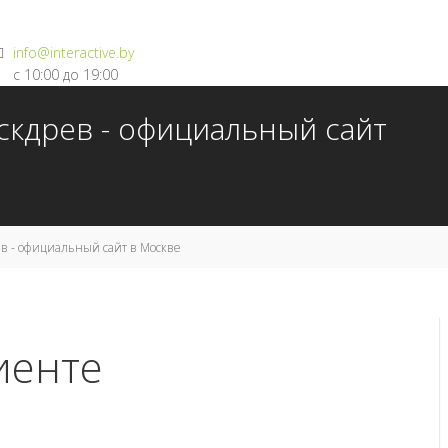
info@interactive.by
с 10:00 до 19:00
скдрев - официальный сайт
в - официальный сайт в Москве
иенте