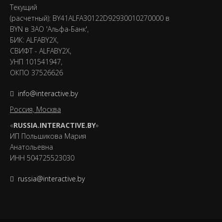
Текущий
(расчетный): BY41ALFA30122D92930010270000 в
BYN в ЗАО 'Альфа-Банк',
БИК: ALFABY2X,
СВИФТ - ALFABY2X,
УНП 101541947,
ОКПО 37526626
info@interactive.by
Россия, Москва
«
RUSSIA.INTERACTIVE.BY
»
ИП Польшикова Мария
Анатольевна
ИНН 504725523030
russia@interactive.by