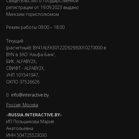
Свидетельство о государственной
регистрации от 19.09.2023 выдано
Минским горисполкомом
Режим работы 09:00 – 18:00
Текущий
(расчетный): BY41ALFA30122D92930010270000 в
BYN в ЗАО 'Альфа-Банк',
БИК: ALFABY2X,
СВИФТ - ALFABY2X,
УНП 101541947,
ОКПО 37526626
info@interactive.by
Россия, Москва
«
RUSSIA.INTERACTIVE.BY
»
ИП Польшикова Мария
Анатольевна
ИНН 504725523030