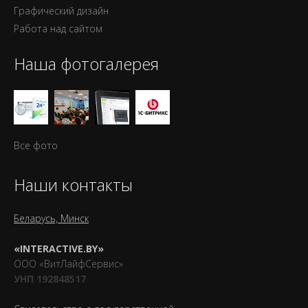
Графический дизайн
Работа над сайтом
Наша фотогалерея
Все фото
Наши контакты
Беларусь, Минск
«INTERACTIVE.BY»
ООО «ВитЛайфСервис»
УНП 192848517