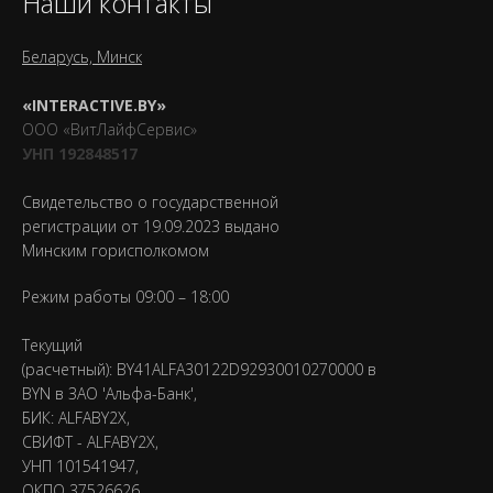
Наши контакты
Беларусь, Минск
«INTERACTIVE.BY»
ООО «ВитЛайфСервис»
УНП 192848517
Свидетельство о государственной
регистрации от 19.09.2023 выдано
Минским горисполкомом
Режим работы 09:00 – 18:00
Текущий
(расчетный): BY41ALFA30122D92930010270000 в
BYN в ЗАО 'Альфа-Банк',
БИК: ALFABY2X,
СВИФТ - ALFABY2X,
УНП 101541947,
ОКПО 37526626