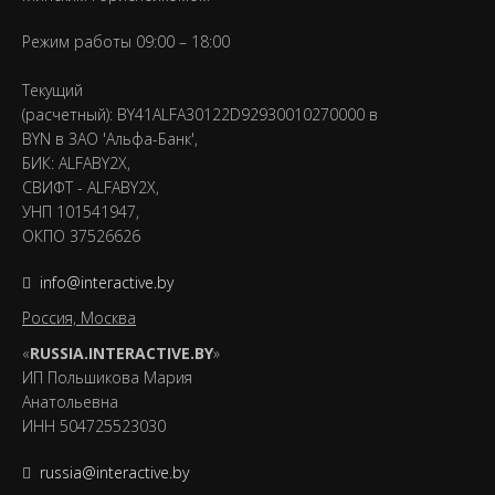
Режим работы 09:00 – 18:00
Текущий
(расчетный): BY41ALFA30122D92930010270000 в
BYN в ЗАО 'Альфа-Банк',
БИК: ALFABY2X,
СВИФТ - ALFABY2X,
УНП 101541947,
ОКПО 37526626
info@interactive.by
Россия, Москва
«
RUSSIA.INTERACTIVE.BY
»
ИП Польшикова Мария
Анатольевна
ИНН 504725523030
russia@interactive.by