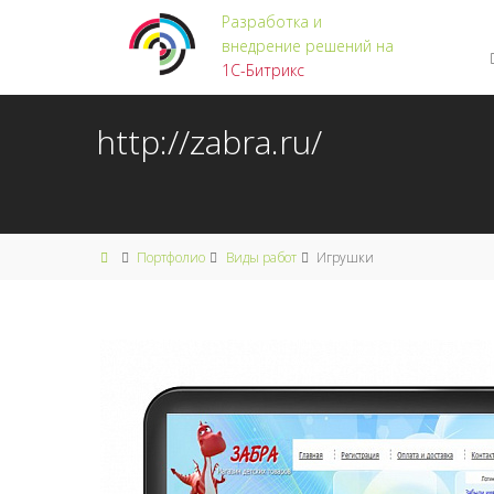
Разработка и
внедрение решений на
1С-Битрикс
http://zabra.ru/
Портфолио
Виды работ
Игрушки