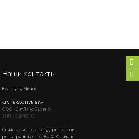
Наши контакты
Беларусь, Минск
«INTERACTIVE.BY»
ООО «ВитЛайфСервис»
УНП 192848517
Свидетельство о государственной
регистрации от 19.09.2023 выдано