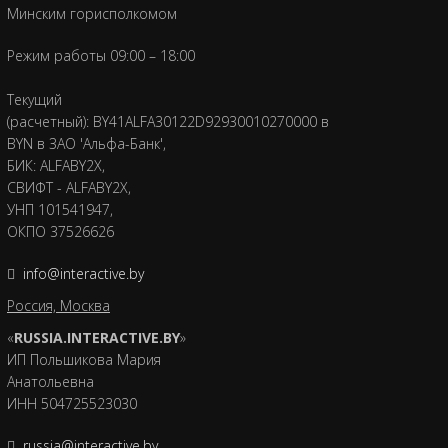
Минским горисполкомом
Режим работы 09:00 – 18:00
Текущий
(расчетный): BY41ALFA30122D92930010270000 в
BYN в ЗАО 'Альфа-Банк',
БИК: ALFABY2X,
СВИФТ - ALFABY2X,
УНП 101541947,
ОКПО 37526626
info@interactive.by
Россия, Москва
«
RUSSIA.INTERACTIVE.BY
»
ИП Польшикова Мария
Анатольевна
ИНН 504725523030
russia@interactive.by